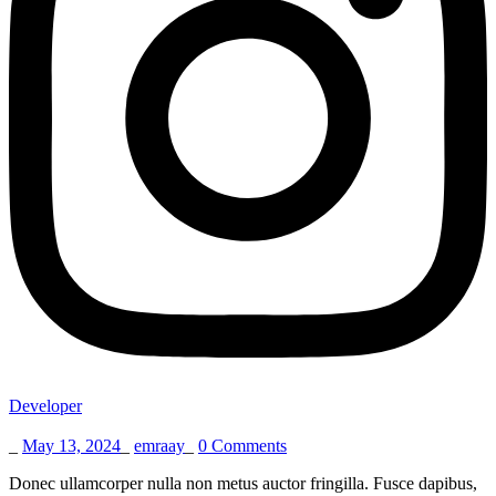
Developer
_
May 13, 2024
_
emraay
_
0 Comments
Donec ullamcorper nulla non metus auctor fringilla. Fusce dapibus,