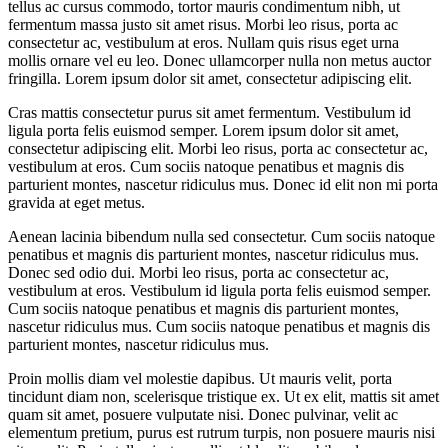
tellus ac cursus commodo, tortor mauris condimentum nibh, ut
fermentum massa justo sit amet risus. Morbi leo risus, porta ac
consectetur ac, vestibulum at eros. Nullam quis risus eget urna
mollis ornare vel eu leo. Donec ullamcorper nulla non metus auctor
fringilla. Lorem ipsum dolor sit amet, consectetur adipiscing elit.
Cras mattis consectetur purus sit amet fermentum. Vestibulum id
ligula porta felis euismod semper. Lorem ipsum dolor sit amet,
consectetur adipiscing elit. Morbi leo risus, porta ac consectetur ac,
vestibulum at eros. Cum sociis natoque penatibus et magnis dis
parturient montes, nascetur ridiculus mus. Donec id elit non mi porta
gravida at eget metus.
Aenean lacinia bibendum nulla sed consectetur. Cum sociis natoque
penatibus et magnis dis parturient montes, nascetur ridiculus mus.
Donec sed odio dui. Morbi leo risus, porta ac consectetur ac,
vestibulum at eros. Vestibulum id ligula porta felis euismod semper.
Cum sociis natoque penatibus et magnis dis parturient montes,
nascetur ridiculus mus. Cum sociis natoque penatibus et magnis dis
parturient montes, nascetur ridiculus mus.
Proin mollis diam vel molestie dapibus. Ut mauris velit, porta
tincidunt diam non, scelerisque tristique ex. Ut ex elit, mattis sit amet
quam sit amet, posuere vulputate nisi. Donec pulvinar, velit ac
elementum pretium, purus est rutrum turpis, non posuere mauris nisi