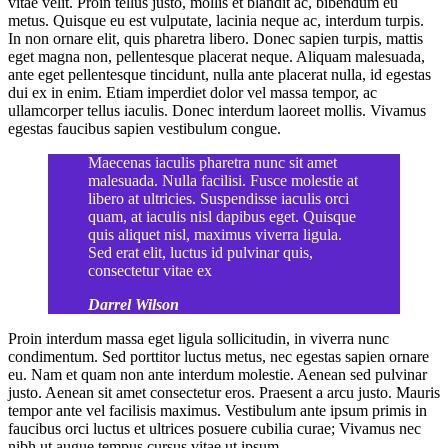
vitae velit. Proin tellus justo, mollis et blandit ac, bibendum eu
metus. Quisque eu est vulputate, lacinia neque ac, interdum turpis.
In non ornare elit, quis pharetra libero. Donec sapien turpis, mattis
eget magna non, pellentesque placerat neque. Aliquam malesuada,
ante eget pellentesque tincidunt, nulla ante placerat nulla, id egestas
dui ex in enim. Etiam imperdiet dolor vel massa tempor, ac
ullamcorper tellus iaculis. Donec interdum laoreet mollis. Vivamus
egestas faucibus sapien vestibulum congue.
Maecenas iaculis pharetra nunc sit amet
malesuada. Nulla facilisi. Fusce molestie at
libero at ultricies. Suspendisse iaculis orci
quam, at iaculis nisl dapibus eget. Quisque
quis aliquet nisl, maximus viverra ligula.
Sed erat elit, luctus id pulvinar quis,
consectetur vitae ex
Darrel Wilson
Proin interdum massa eget ligula sollicitudin, in viverra nunc
condimentum. Sed porttitor luctus metus, nec egestas sapien ornare
eu. Nam et quam non ante interdum molestie. Aenean sed pulvinar
justo. Aenean sit amet consectetur eros. Praesent a arcu justo. Mauris
tempor ante vel facilisis maximus. Vestibulum ante ipsum primis in
faucibus orci luctus et ultrices posuere cubilia curae; Vivamus nec
nibh ut augue tempus cursus vitae ut ipsum.