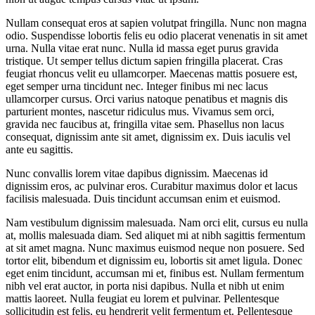
Nullam consequat eros at sapien volutpat fringilla. Nunc non magna
odio. Suspendisse lobortis felis eu odio placerat venenatis in sit amet
urna. Nulla vitae erat nunc. Nulla id massa eget purus gravida
tristique. Ut semper tellus dictum sapien fringilla placerat. Cras
feugiat rhoncus velit eu ullamcorper. Maecenas mattis posuere est,
eget semper urna tincidunt nec. Integer finibus mi nec lacus
ullamcorper cursus. Orci varius natoque penatibus et magnis dis
parturient montes, nascetur ridiculus mus. Vivamus sem orci,
gravida nec faucibus at, fringilla vitae sem. Phasellus non lacus
consequat, dignissim ante sit amet, dignissim ex. Duis iaculis vel
ante eu sagittis.
Nunc convallis lorem vitae dapibus dignissim. Maecenas id
dignissim eros, ac pulvinar eros. Curabitur maximus dolor et lacus
facilisis malesuada. Duis tincidunt accumsan enim et euismod.
Nam vestibulum dignissim malesuada. Nam orci elit, cursus eu nulla
at, mollis malesuada diam. Sed aliquet mi at nibh sagittis fermentum
at sit amet magna. Nunc maximus euismod neque non posuere. Sed
tortor elit, bibendum et dignissim eu, lobortis sit amet ligula. Donec
eget enim tincidunt, accumsan mi et, finibus est. Nullam fermentum
nibh vel erat auctor, in porta nisi dapibus. Nulla et nibh ut enim
mattis laoreet. Nulla feugiat eu lorem et pulvinar. Pellentesque
sollicitudin est felis, eu hendrerit velit fermentum et. Pellentesque